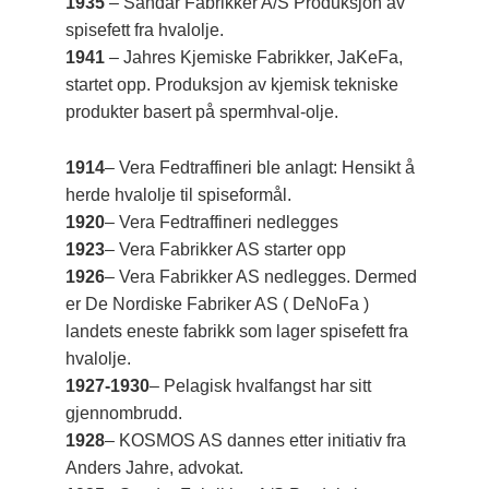
1935
– Sandar Fabrikker A/S Produksjon av
spisefett fra hvalolje.
1941
– Jahres Kjemiske Fabrikker, JaKeFa,
startet opp. Produksjon av kjemisk tekniske
produkter basert på spermhval-olje.
1914
– Vera Fedtraffineri ble anlagt: Hensikt å
herde hvalolje til spiseformål.
1920
– Vera Fedtraffineri nedlegges
1923
– Vera Fabrikker AS starter opp
1926
– Vera Fabrikker AS nedlegges. Dermed
er De Nordiske Fabriker AS ( DeNoFa )
landets eneste fabrikk som lager spisefett fra
hvalolje.
1927-1930
– Pelagisk hvalfangst har sitt
gjennombrudd.
1928
– KOSMOS AS dannes etter initiativ fra
Anders Jahre, advokat.