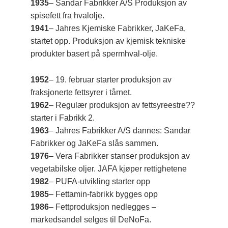
1935
– Sandar Fabrikker A/S Produksjon av
spisefett fra hvalolje.
1941
– Jahres Kjemiske Fabrikker, JaKeFa,
startet opp. Produksjon av kjemisk tekniske
produkter basert på spermhval-olje.
1952
– 19. februar starter produksjon av
fraksjonerte fettsyrer i tårnet.
1962
– Regulær produksjon av fettsyreestre??
starter i Fabrikk 2.
1963
– Jahres Fabrikker A/S dannes: Sandar
Fabrikker og JaKeFa slås sammen.
1976
– Vera Fabrikker stanser produksjon av
vegetabilske oljer. JAFA kjøper rettighetene
1982
– PUFA-utvikling starter opp
1985
– Fettamin-fabrikk bygges opp
1986
– Fettproduksjon nedlegges –
markedsandel selges til DeNoFa.