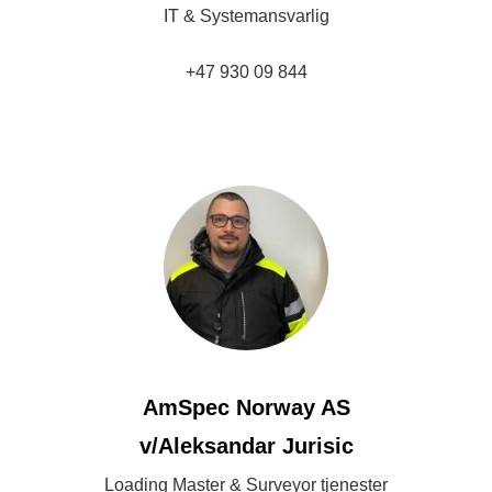
IT & Systemansvarlig
+47 930 09 844
lasse@jahrestranda.no
AmSpec Norway AS
v/Aleksandar Jurisic
Loading Master & Surveyor tjenester