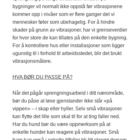
bygninger vil normalt ikke oppstå før vibrasjonene
kommer opp i nivåer som er flere ganger det vi
mennesker føler som ubehagelig. For å hindre
skader på grunn av vibrasjoner, har vi grenseverdier
for hvor store de kan tillates på den enkelte bygning.
For å kontrollere hus eller installasjoner som ligger
ugunstig til i forhold til arbeidsstedet, blir det brukt
vibrasjonsmålere.
HVA BØR DU PASSE PÅ?
Når det pågår sprengningsarbeid i ditt nærområde,
bør du påse at løse gjenstander ikke står «på
vippen» – i skap eller hyller. Selv små vibrasjoner
kan flytte det lille som skal til for at ting faller ned.
Har du hund bør du være oppmerksom på at
enkelte hunder kan reagere på vibrasjoner. Små
barn kan også i enkelte tilfeller bli litt skremt dersom